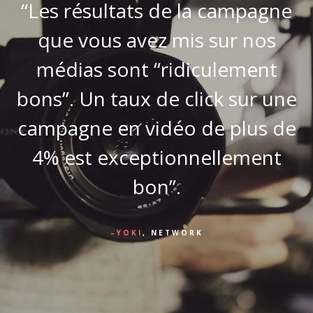
“Les résultats de la campagne
t
que vous avez mis sur nos
médias sont “ridiculement
bons”. Un taux de click sur une
campagne en vidéo de plus de
s
4% est exceptionnellement
bon”.
YOKI
, NETWORK