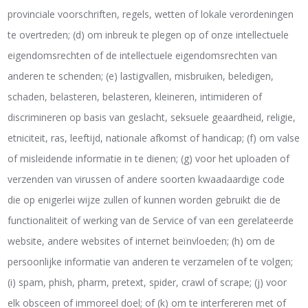
provinciale voorschriften, regels, wetten of lokale verordeningen
te overtreden; (d) om inbreuk te plegen op of onze intellectuele
eigendomsrechten of de intellectuele eigendomsrechten van
anderen te schenden; (e) lastigvallen, misbruiken, beledigen,
schaden, belasteren, belasteren, kleineren, intimideren of
discrimineren op basis van geslacht, seksuele geaardheid, religie,
etniciteit, ras, leeftijd, nationale afkomst of handicap; (f) om valse
of misleidende informatie in te dienen; (g) voor het uploaden of
verzenden van virussen of andere soorten kwaadaardige code
die op enigerlei wijze zullen of kunnen worden gebruikt die de
functionaliteit of werking van de Service of van een gerelateerde
website, andere websites of internet beïnvloeden; (h) om de
persoonlijke informatie van anderen te verzamelen of te volgen;
(i) spam, phish, pharm, pretext, spider, crawl of scrape; (j) voor
elk obsceen of immoreel doel; of (k) om te interfereren met of