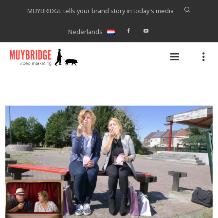
MUYBRIDGE tells your brand story in today's media
Nederlands