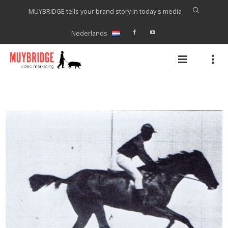
MUYBRIDGE tells your brand story in today's media
Nederlands