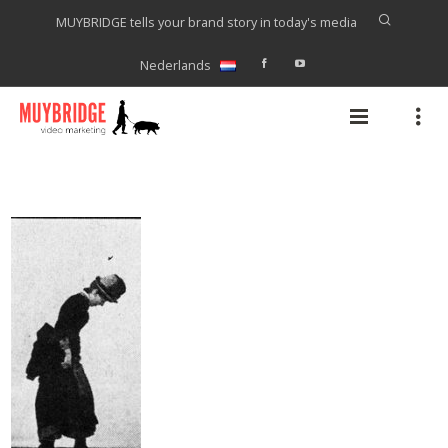
MUYBRIDGE tells your brand story in today's media
Nederlands