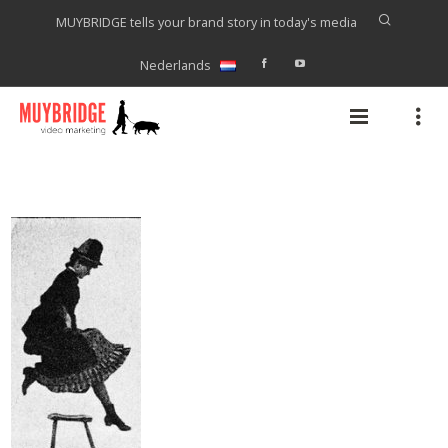
MUYBRIDGE tells your brand story in today's media
Nederlands