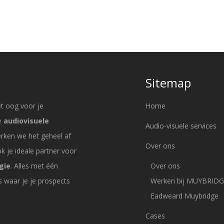
Sitemap
et oog voor je
Home
re
audiovisuele
Audio-visuele services
erken we het geheel af
Over ons
 je ideale partner voor
gie
. Alles met één
Over ons
 waar je je prospects
Werken bij MUYBRID
Eadweard Muybridge
Cases