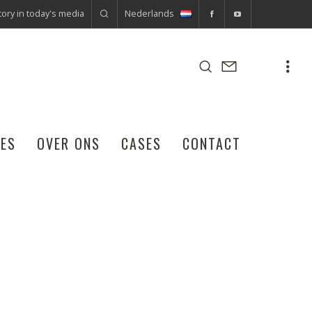
ory in today's media
Nederlands
CES
OVER ONS
CASES
CONTACT