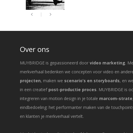
Over ons
MUYBRIDGE is gepassioneerd door
video marketing
. M
merkverhaal bedenken we concepten voor video en ande
projecten
, maken we
scenario’s en storyboards
, en w
in een creatief
post-productie proces
. MUYBRIDGE is ook
integreren van motion design in je totale
marcom-strate
eindbedoeling: het performanter maken van de touchpoints
en klanten je merkverhaal vertelt.