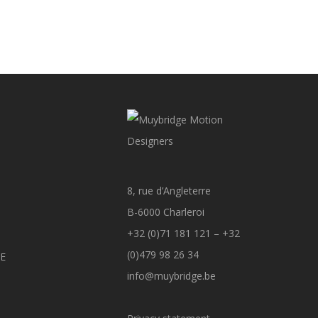
8, rue d’Angleterre
B-6000 Charleroi
+32 (0)71 181 121 – +32
(0)479 98 26 34
GE
info@muybridge.be